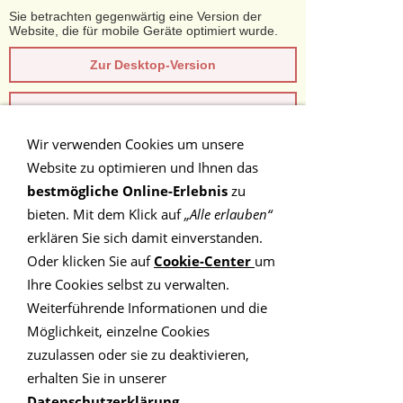
Sie betrachten gegenwärtig eine Version der
Website, die für mobile Geräte optimiert wurde.
Zur Desktop-Version
Hinweis nicht mehr anzeigen
Wir verwenden Cookies um unsere
Navigation einblenden
Website zu optimieren und Ihnen das
bestmögliche Online-Erlebnis
zu
PLZ-Gebiet 4
bieten. Mit dem Klick auf
„Alle erlauben“
erklären Sie sich damit einverstanden.
Oder klicken Sie auf
Cookie-Center
um
ILP - Master in der Schweiz
Ihre Cookies selbst zu verwalten.
Weiterführende Informationen und die
im Postleitzahlenbereich 4
Möglichkeit, einzelne Cookies
zuzulassen oder sie zu deaktivieren,
erhalten Sie in unserer
Datenschutzerklärung
.