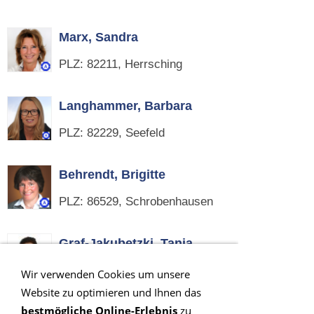
Marx, Sandra
PLZ: 82211, Herrsching
Langhammer, Barbara
PLZ: 82229, Seefeld
Behrendt, Brigitte
PLZ: 86529, Schrobenhausen
Graf-Jakubetzki, Tanja
PLZ: 84028, Landshut
Wir verwenden Cookies um unsere
Website zu optimieren und Ihnen das
bestmögliche Online-Erlebnis
zu
Kern, Edith