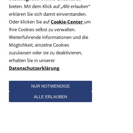
bieten. Mit dem Klick auf
„Alle erlauben“
PLZ: 84109, Wörth an der Isar
erklären Sie sich damit einverstanden.
Oder klicken Sie auf
Cookie-Center
um
Berger, Anton
Ihre Cookies selbst zu verwalten.
Weiterführende Informationen und die
PLZ: 84137, Vilsbiburg
Möglichkeit, einzelne Cookies
zuzulassen oder sie zu deaktivieren,
Winkler, Maria
erhalten Sie in unserer
Datenschutzerklärung
.
PLZ: 84524, Neuötting
Hobmeier, Bettina
NUR NOTWENDIGE
ALLE ERLAUBEN
PLZ: 85368, Moosburg
Gänßle, Ulrike
PLZ: 85410, Haag an der Amper